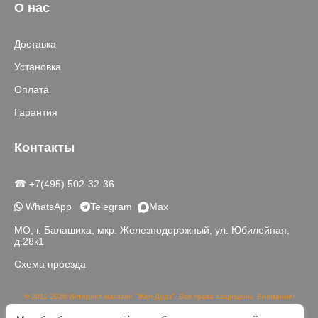
О нас
Доставка
Установка
Оплата
Гарантия
Контакты
☎ +7(495) 502-32-36
WhatsApp
Telegram
Max
МО, г. Балашиха, мкр. Железнодорожный, ул. Юбилейная,
д.28к1
Схема проезда
© 2011-2026 Интернет-магазин "Жел-Дорз". Все права защищены. Внимание!
Данный сайт носит исключительно информационный характер и не является
публичной офертой, определяемой положениями части 2 статьи 437 ГК РФ.