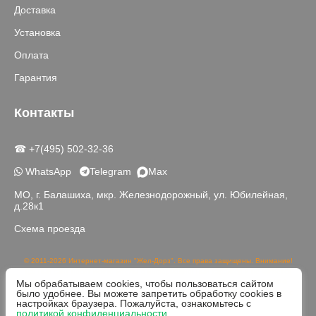
Доставка
Установка
Оплата
Гарантия
Контакты
☎ +7(495) 502-32-36
WhatsApp
Telegram
Max
МО, г. Балашиха, мкр. Железнодорожный, ул. Юбилейная,
д.28к1
Схема проезда
© 2011-2026 Интернет-магазин "Жел-Дорз". Все права защищены. Внимание!
Данный сайт носит исключительно информационный характер и не является
Мы обрабатываем cookies, чтобы пользоваться сайтом
публичной офертой, определяемой положениями части 2 статьи 437 ГК РФ.
было удобнее. Вы можете запретить обработку cookies в
Реальный цвет товаров может отличаться от изображений на сайте в связи с
настройках браузера. Пожалуйста, ознакомьтесь с
различной цветопередачей устройств для просмотра.
политикой конфиденциальности