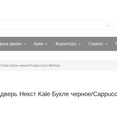
дные двери
Арки
Фурнитура
Сервис
т Kale Букле черное/Cappuccino Melinga
дверь Некст Kale Букле черное/Cappucc