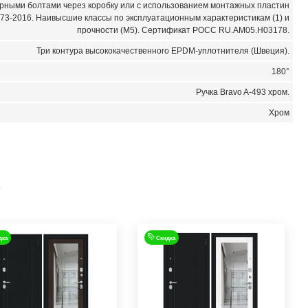
ерными болтами через коробку или с использованием монтажных пластин
173-2016. Наивысшие классы по эксплуатационным характеристикам (1) и
прочности (М5). Сертификат POCC RU.AM05.H03178.
Три контура высококачественного EPDM-уплотнителя (Швеция).
180°
Ручка Bravo A-493 хром.
Хром
R
дка
Скидка