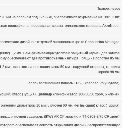
Правое, левое
*20 мм на опорном подшипнике, обеспечивают открывание на 180°, 2 шт.
ьная полиэфирная порошковая краска голландского концерна AkzoNobel.
ссического дизайна с отделкой экошпоном в цвете Cappuccino Melingae.
08пс) 1,2 мм. Семь усиливающих уголков и защитный карман для замков.
лому обеспечивают два противосъемных штыря. Толщина полотна 85 мм.
1,2 мм,открытого типа, с наличником 50 мм с наружной стороны, толщина
короба 98 мм.
Теплоизоляционная панель EPS (Expanded PolyStyrene).
сший) класс (Турция). Цилиндр ключ-фиксатор 100-50/50 хром, 5 ключей.
 ригелями диаметром 16 мм, 5 ключей 60 мм, 4-й (высший) класс (Турция).
тник для ночной задвижки: BKW8 AR CP хром (или ТТ-0803-8/75 CR хром).
 которого обеспечивает легкость открывания двери и беспрепятственную