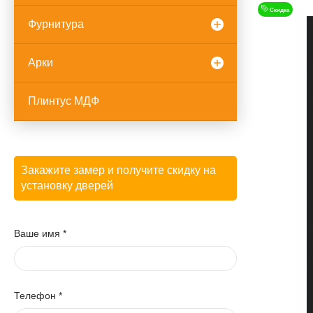
Скидка
Фурнитура
Арки
Плинтус МДФ
Закажите замер и получите скидку на
установку дверей
Ваше имя
*
Телефон
*