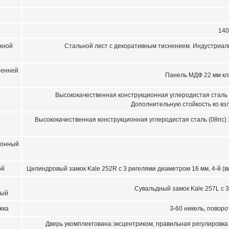
140
жной
Стальной лист с декоративным тиснением. Индустриал
ренней
Панель МДФ 22 мм кла
Высококачественная конструкционная углеродистая сталь (
Дополнительную стойкость ко вз
Высококачественная конструкционная углеродистая сталь (08пс) 
ионный
ой
Цилиндровый замок Kale 252R с 3 ригелями диаметром 16 мм, 4-й (вы
Сувальдный замок Kale 257L с 3
ный
жка
З-60 никель, поворо
Дверь укомплектована эксцентриком, правильная регулировка