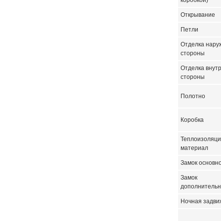
коробкой)
Открывание
Петли
Отделка нару
стороны
Отделка внут
стороны
Полотно
Коробка
Теплоизоляц
материал
Замок основн
Замок
дополнитель
Ночная задви