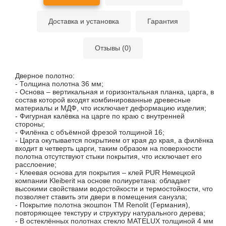
Доставка и установка
Гарантия
Отзывы (0)
Дверное полотно:
- Толщина полотна 36 мм;
- Основа – вертикальная и горизонтальная планка, царга, в
состав которой входят комбинированные древесные
материалы и МДФ, что исключает деформацию изделия;
- Фигурная калёвка на царге по краю с внутренней
стороны;
- Филёнка с объёмной фрезой толщиной 16;
- Царга окутывается покрытием от края до края, а филёнка
входит в четверть царги, таким образом на поверхности
полотна отсутствуют стыки покрытия, что исключает его
расслоение;
- Клеевая основа для покрытия – клей PUR Немецкой
компании Kleiberit на основе полиуретана: обладает
высокими свойствами водостойкости и термостойкости, что
позволяет ставить эти двери в помещения санузла;
- Покрытие полотна экошпон ТМ Renolit (Германия),
повторяющее текстуру и структуру натурального дерева;
- В остеклённых полотнах стекло MATELUX толщиной 4 мм