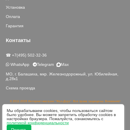
Установка
Оплата
Гарантия
Контакты
☎ +7(495) 502-32-36
WhatsApp
Telegram
Max
МО, г. Балашиха, мкр. Железнодорожный, ул. Юбилейная,
д.28к1
Схема проезда
© 2011-2026 Интернет-магазин "Жел-Дорз". Все права защищены. Внимание!
Данный сайт носит исключительно информационный характер и не является
Мы обрабатываем cookies, чтобы пользоваться сайтом
публичной офертой, определяемой положениями части 2 статьи 437 ГК РФ.
было удобнее. Вы можете запретить обработку cookies в
Реальный цвет товаров может отличаться от изображений на сайте в связи с
настройках браузера. Пожалуйста, ознакомьтесь с
различной цветопередачей устройств для просмотра.
политикой конфиденциальности
Принять