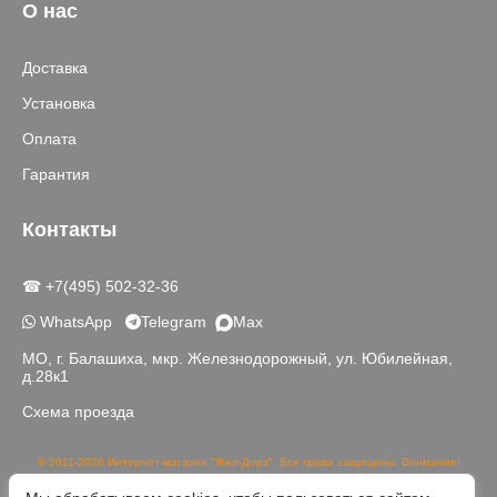
О нас
Доставка
Установка
Оплата
Гарантия
Контакты
☎ +7(495) 502-32-36
WhatsApp
Telegram
Max
МО, г. Балашиха, мкр. Железнодорожный, ул. Юбилейная,
д.28к1
Схема проезда
© 2011-2026 Интернет-магазин "Жел-Дорз". Все права защищены. Внимание!
Данный сайт носит исключительно информационный характер и не является
публичной офертой, определяемой положениями части 2 статьи 437 ГК РФ.