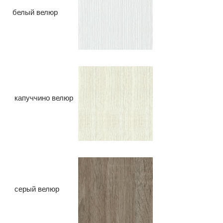
белый велюр
капуччино велюр
серый велюр