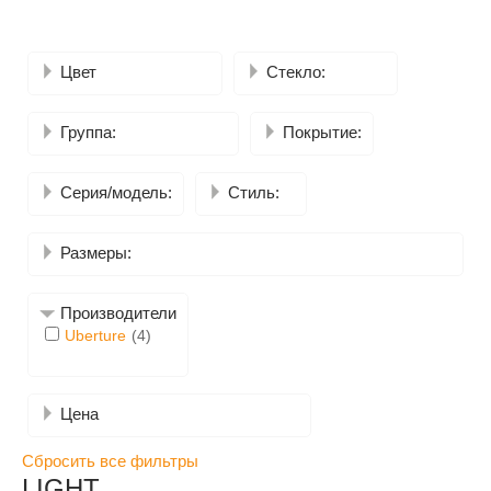
Белое матовое
капучино
графит
Цвет
Стекло:
Экошпон
Межкомнатные двери
Группа:
Покрытие:
LIGHT
Модерн
Серия/модель:
Стиль:
1900x550
1900x600
2000x600
2000x700
2000x800
2000x900
Размеры:
Производители
руб.
до
руб.
Uberture
(4)
Цена
Сбросить все фильтры
LIGHT