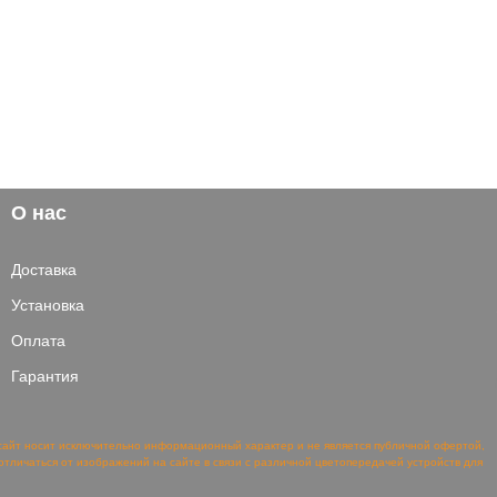
О нас
Доставка
Установка
Оплата
Гарантия
сайт носит исключительно информационный характер и не является публичной офертой,
тличаться от изображений на сайте в связи с различной цветопередачей устройств для