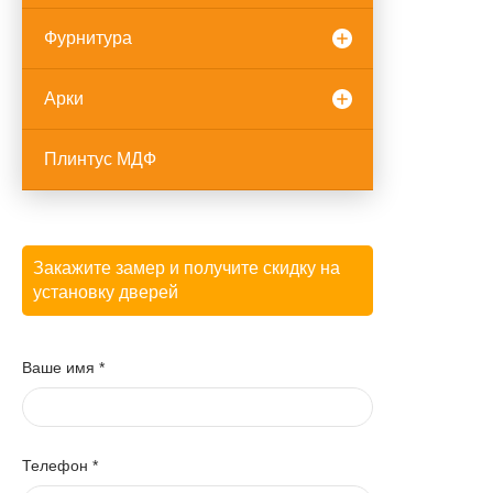
Фурнитура
Арки
Плинтус МДФ
Закажите замер и получите скидку на
установку дверей
Ваше имя
*
Телефон
*