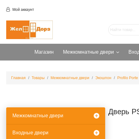
Мой аккаунт
Магазин
Межкомнатные двери
Вхо
Главная
Товары
Межкомнатные двери
Экошпон
Profilo Porte
Дверь P
Межкомнатные двери
Входные двери