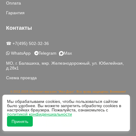
Оплата
Гарантия
Контакты
☎ +7(495) 502-32-36
WhatsApp
Telegram
Max
МО, г. Балашиха, мкр. Железнодорожный, ул. Юбилейная,
д.28к1
Схема проезда
© 2011-2026 Интернет-магазин "Жел-Дорз". Все права защищены. Внимание!
Данный сайт носит исключительно информационный характер и не является
Мы обрабатываем cookies, чтобы пользоваться сайтом
публичной офертой, определяемой положениями части 2 статьи 437 ГК РФ.
было удобнее. Вы можете запретить обработку cookies в
Реальный цвет товаров может отличаться от изображений на сайте в связи с
настройках браузера. Пожалуйста, ознакомьтесь с
различной цветопередачей устройств для просмотра.
политикой конфиденциальности
Принять