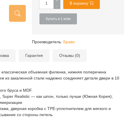
+
В корзину
-
Купить в 1 клик
Производитель:
Браво
новка
Гарантия
Отзывы (0)
, классическая объемная филенка, нижняя поперечина
пеж из закаленной стали надежно соединяет детали двери в 10
ого бруса и MDF.
uper Realistic — как шпон, только лучше (Южная Корея);
имеризации.
ажа, дверная коробка с TPE-уплотнителем для мягкого и
сывание со стороны петель.