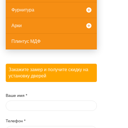
Фурнитура
Арки
Плинтус МДФ
Закажите замер и получите скидку на
установку дверей
Ваше имя
*
Телефон
*