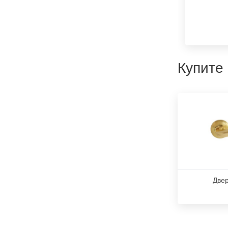
Купите
Двер