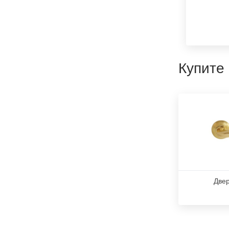
Купите
Двер