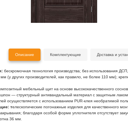
Описание
Комплектующие
Доставка и уста
и:
бескромочная технология производства; без использования ДСП
мм (у других производителей, как правило, не более 110 мм); кре
омпозитный мебельный щит на основе высококачественного соснов
ошпон — структурный антивандальный материал с защитным лаком, S
лей осуществляется с использованием PUR-клея необратимой пол
щие: т
елескопические погонажные изделия для качественного монт
акрывания; благодаря особой форме уплотнителя отсутствует заку
отна 36 мм.