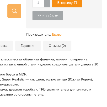
+
В корзину
-
Купить в 1 клик
Производитель:
Браво
новка
Гарантия
Отзывы (0)
, классическая объемная филенка, нижняя поперечина
пеж из закаленной стали надежно соединяет детали двери в 10
ого бруса и MDF.
uper Realistic — как шпон, только лучше (Южная Корея);
имеризации.
ажа, дверная коробка с TPE-уплотнителем для мягкого и
сывание со стороны петель.