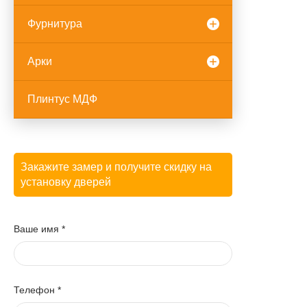
Фурнитура
Арки
Плинтус МДФ
Закажите замер и получите скидку на
установку дверей
Ваше имя
*
Телефон
*