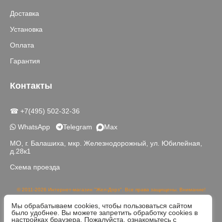
Доставка
Установка
Оплата
Гарантия
Контакты
☎ +7(495) 502-32-36
WhatsApp
Telegram
Max
МО, г. Балашиха, мкр. Железнодорожный, ул. Юбилейная,
д.28к1
Схема проезда
© 2011-2026 Интернет-магазин "Жел-Дорз". Все права защищены. Внимание!
Данный сайт носит исключительно информационный характер и не является
Мы обрабатываем cookies, чтобы пользоваться сайтом
публичной офертой, определяемой положениями части 2 статьи 437 ГК РФ.
было удобнее. Вы можете запретить обработку cookies в
Реальный цвет товаров может отличаться от изображений на сайте в связи с
настройках браузера. Пожалуйста, ознакомьтесь с
различной цветопередачей устройств для просмотра.