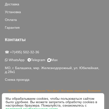
Доставка
Установка
Оплата
Гарантия
Контакты
☎ +7(495) 502-32-36
WhatsApp
Telegram
Max
МО, г. Балашиха, мкр. Железнодорожный, ул. Юбилейная,
д.28к1
Схема проезда
© 2011-2026 Интернет-магазин "Жел-Дорз". Все права защищены. Внимание!
Данный сайт носит исключительно информационный характер и не является
Мы обрабатываем cookies, чтобы пользоваться сайтом
публичной офертой, определяемой положениями части 2 статьи 437 ГК РФ.
было удобнее. Вы можете запретить обработку cookies в
Реальный цвет товаров может отличаться от изображений на сайте в связи с
настройках браузера. Пожалуйста, ознакомьтесь с
различной цветопередачей устройств для просмотра.
политикой конфиденциальности