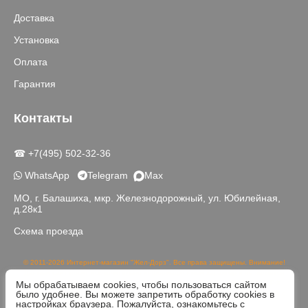
Доставка
Установка
Оплата
Гарантия
Контакты
☎ +7(495) 502-32-36
WhatsApp
Telegram
Max
МО, г. Балашиха, мкр. Железнодорожный, ул. Юбилейная,
д.28к1
Схема проезда
© 2011-2026 Интернет-магазин "Жел-Дорз". Все права защищены. Внимание!
Данный сайт носит исключительно информационный характер и не является
Мы обрабатываем cookies, чтобы пользоваться сайтом
публичной офертой, определяемой положениями части 2 статьи 437 ГК РФ.
было удобнее. Вы можете запретить обработку cookies в
Реальный цвет товаров может отличаться от изображений на сайте в связи с
настройках браузера. Пожалуйста, ознакомьтесь с
различной цветопередачей устройств для просмотра.