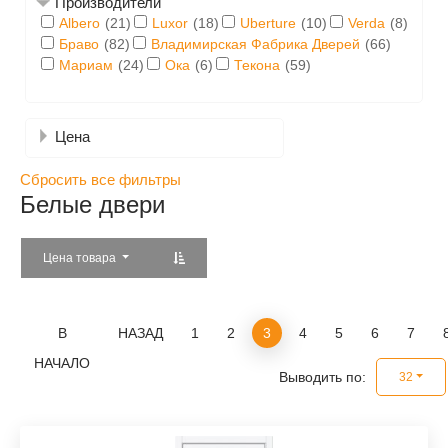
Производители
Albero
(21)
Luxor
(18)
Uberture
(10)
Verda
(8)
Браво
(82)
Владимирская Фабрика Дверей
(66)
руб.
до
руб.
Мариам
(24)
Ока
(6)
Текона
(59)
Цена
Сбросить все фильтры
Белые двери
Цена товара
В
НАЗАД
1
2
3
4
5
6
7
НАЧАЛО
Выводить по:
32