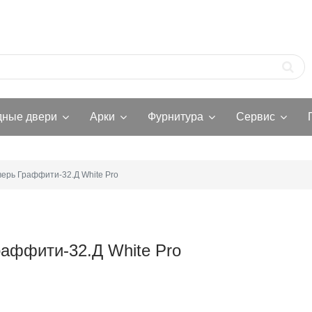
дные двери
Арки
Фурнитура
Сервис
верь Граффити-32.Д White Pro
аффити-32.Д White Pro