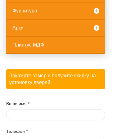
Фурнитура
Арки
Плинтус МДФ
Закажите замер и получите скидку на
установку дверей
Ваше имя
*
Телефон
*