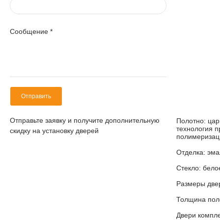
Сообщение
*
Отправить
Отправьте заявку и получите дополнительную
Полотно:
царг
технология п
скидку на установку дверей
полимеризаци
Отделка: эма
Стекло:
белое
Размеры двер
Толщина пол
Двери компле