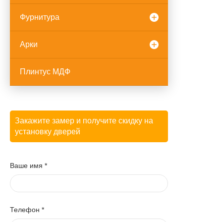
Фурнитура
Арки
Плинтус МДФ
Закажите замер и получите скидку на
установку дверей
Ваше имя
*
Телефон
*