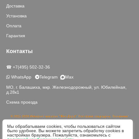
Доставка
Установка
Оплата
Гарантия
Контакты
☎ +7(495) 502-32-36
WhatsApp
Telegram
Max
МО, г. Балашиха, мкр. Железнодорожный, ул. Юбилейная,
д.28к1
Схема проезда
© 2011-2026 Интернет-магазин "Жел-Дорз". Все права защищены. Внимание!
Данный сайт носит исключительно информационный характер и не является
Мы обрабатываем cookies, чтобы пользоваться сайтом
публичной офертой, определяемой положениями части 2 статьи 437 ГК РФ.
было удобнее. Вы можете запретить обработку cookies в
Реальный цвет товаров может отличаться от изображений на сайте в связи с
настройках браузера. Пожалуйста, ознакомьтесь с
различной цветопередачей устройств для просмотра.