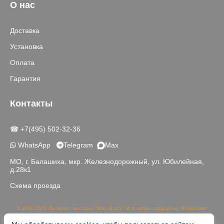
О нас
Доставка
Установка
Оплата
Гарантия
Контакты
☎ +7(495) 502-32-36
WhatsApp
Telegram
Max
МО, г. Балашиха, мкр. Железнодорожный, ул. Юбилейная,
д.28к1
Схема проезда
© 2011-2026 Интернет-магазин "Жел-Дорз". Все права защищены. Внимание!
Данный сайт носит исключительно информационный характер и не является
публичной офертой, определяемой положениями части 2 статьи 437 ГК РФ.