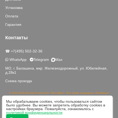
Установка
Оплата
Гарантия
Контакты
☎ +7(495) 502-32-36
WhatsApp
Telegram
Max
МО, г. Балашиха, мкр. Железнодорожный, ул. Юбилейная,
д.28к1
Схема проезда
© 2011-2026 Интернет-магазин "Жел-Дорз". Все права защищены. Внимание!
Данный сайт носит исключительно информационный характер и не является
Мы обрабатываем cookies, чтобы пользоваться сайтом
публичной офертой, определяемой положениями части 2 статьи 437 ГК РФ.
было удобнее. Вы можете запретить обработку cookies в
Реальный цвет товаров может отличаться от изображений на сайте в связи с
настройках браузера. Пожалуйста, ознакомьтесь с
различной цветопередачей устройств для просмотра.
политикой конфиденциальности