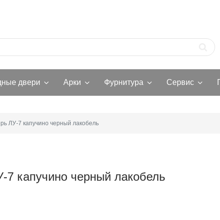
дные двери
Арки
Фурнитура
Сервис
рь ЛУ-7 капучино черный лакобель
У-7 капучино черный лакобель