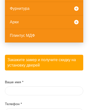
Фурнитура
Арки
Плинтус МДФ
Закажите замер и получите скидку на
установку дверей
Ваше имя
*
Телефон
*