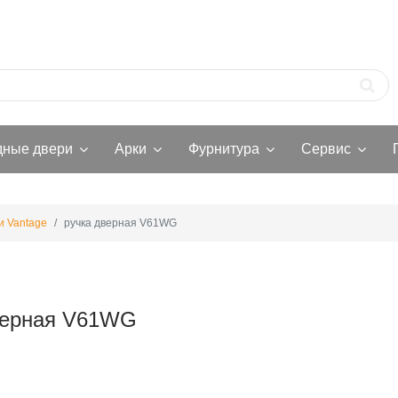
дные двери
Арки
Фурнитура
Сервис
и Vantage
ручка дверная V61WG
верная V61WG