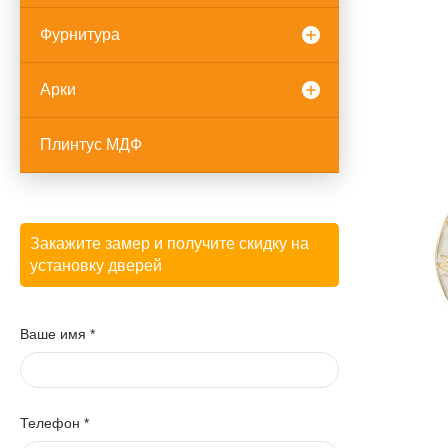
Фурнитура
Арки
Плинтус МДФ
Закажите замер и получите скидку на
установку дверей
Ваше имя
*
Телефон
*