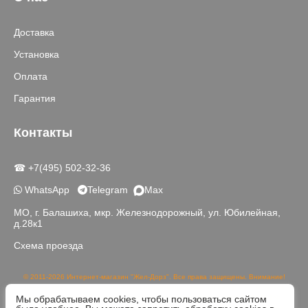
Доставка
Установка
Оплата
Гарантия
Контакты
☎ +7(495) 502-32-36
WhatsApp
Telegram
Max
МО, г. Балашиха, мкр. Железнодорожный, ул. Юбилейная,
д.28к1
Схема проезда
© 2011-2026 Интернет-магазин "Жел-Дорз". Все права защищены. Внимание!
Данный сайт носит исключительно информационный характер и не является
Мы обрабатываем cookies, чтобы пользоваться сайтом
публичной офертой, определяемой положениями части 2 статьи 437 ГК РФ.
Реальный цвет товаров может отличаться от изображений на сайте в связи с