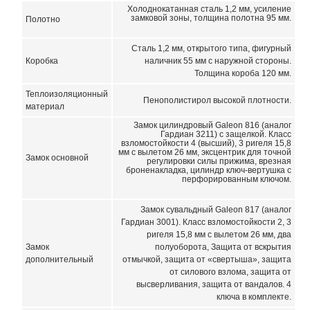
Холоднокатанная сталь 1,2 мм, усиление
замковой зоны, толщина полотна 95 мм.
Полотно
Сталь 1,2 мм, открытого типа, фигурный
Коробка
наличник 55 мм с наружной стороны.
Толщина короба 120 мм.
Теплоизоляционный
Пенополистирол высокой плотности.
материал
Замок цилиндровый Galeon 816 (аналог
Гардиан 3211) с защелкой. Класс
взломостойкости 4 (высший), 3 ригеля 15,8
мм с вылетом 26 мм, эксцентрик для точной
Замок основной
регулировки силы прижима, врезная
броненакладка, цилиндр ключ-вертушка с
перфорированным ключом.
Замок сувальдный Galeon 817 (аналог
Гардиан 3001). Класс взломостойкости 2, 3
ригеля 15,8 мм с вылетом 26 мм, два
Замок
полуоборота, Защита от вскрытия
дополнительный
отмычкой, защита от «свертыша», защита
от силового взлома, защита от
высверливания, защита от вандалов. 4
ключа в комплекте.