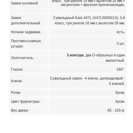
класс, три ригеля 16 мм с вылетом 26 мм +
Замок основной
эксцентрик + врезная броненакладка.
Замок
Сувальдный Kale 447L (447L0000013), 3-й
дополнительный
класс, три ригеля 16 мм с вылетом 26 мм.
Ночная задвижка
есть.
Противосъемные
3 шт.
штыри:
3 контура
, два D-образных и один
Уплотнитель:
магнитный.
Глазок:
180°.
Сувальдный замок - 4 ключа, цилиндровый -
Ключи:
5 ключей.
Ручка
Хром.
Цвет фурнитуры:
Хром.
Вес двери
85 - 105 кг.