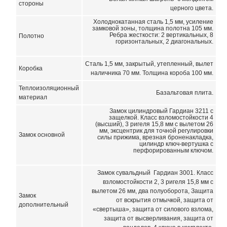
стороны
церного цвета.
Холоднокатанная сталь 1,5 мм, усиление
замковой зоны, толщина полотна 105 мм.
Ребра жесткости: 2 вертикальных, 8
Полотно
горизонтальных, 2 диагональных.
Сталь 1,5 мм, закрытый, утепленный, вылет
Коробка
наличника 70 мм. Толщина короба 100 мм.
Теплоизоляционный
Базальтовая плита.
материал
Замок цилиндровый Гардиан 3211 с
защелкой. Класс взломостойкости 4
(высший), 3 ригеля 15,8 мм с вылетом 26
мм, эксцентрик для точной регулировки
Замок основной
силы прижима, врезная броненакладка,
цилиндр ключ-вертушка с
перфорированным ключом.
Замок сувальдный Гардиан 3001. Класс
взломостойкости 2, 3 ригеля 15,8 мм с
вылетом 26 мм, два полуоборота, Защита
Замок
от вскрытия отмычкой, защита от
дополнительный
«свертыша», защита от силового взлома,
защита от высверливания, защита от