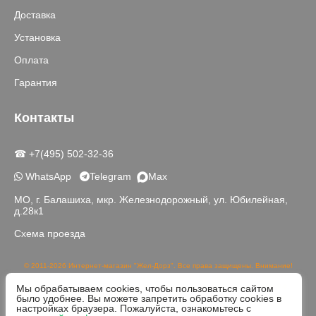
Доставка
Установка
Оплата
Гарантия
Контакты
☎ +7(495) 502-32-36
WhatsApp
Telegram
Max
МО, г. Балашиха, мкр. Железнодорожный, ул. Юбилейная,
д.28к1
Схема проезда
© 2011-2026 Интернет-магазин "Жел-Дорз". Все права защищены. Внимание!
Данный сайт носит исключительно информационный характер и не является
Мы обрабатываем cookies, чтобы пользоваться сайтом
публичной офертой, определяемой положениями части 2 статьи 437 ГК РФ.
было удобнее. Вы можете запретить обработку cookies в
Реальный цвет товаров может отличаться от изображений на сайте в связи с
настройках браузера. Пожалуйста, ознакомьтесь с
различной цветопередачей устройств для просмотра.