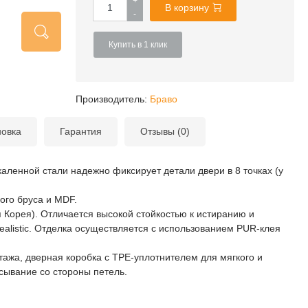
+
В корзину
-
Купить в 1 клик
Производитель:
Браво
новка
Гарантия
Отзывы (0)
каленной стали надежно фиксирует детали двери в 8 точках (у
ого бруса и MDF.
Корея). Отличается высокой стойкостью к истиранию и
listic. Отделка осуществляется с использованием PUR-клея
ажа, дверная коробка с TPE-уплотнителем для мягкого и
сывание со стороны петель.