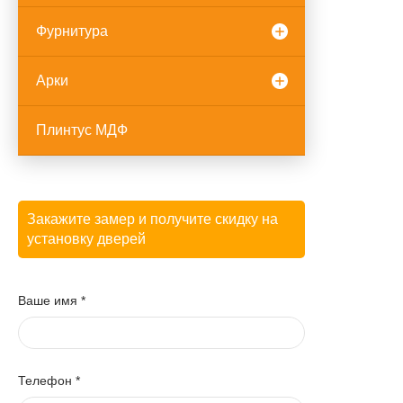
Фурнитура
Арки
Плинтус МДФ
Закажите замер и получите скидку на
установку дверей
Ваше имя
*
Телефон
*