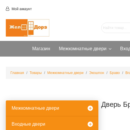
Мой аккаунт
Магазин
Межкомнатные двери
Вхо
Главная
Товары
Межкомнатные двери
Экошпон
Браво
Br
Дверь Бр
Межкомнатные двери
Входные двери