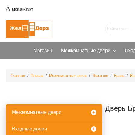
Мой аккаунт
Магазин
Межкомнатные двери
Вхо
Главная
Товары
Межкомнатные двери
Экошпон
Браво
Br
Дверь Бр
Межкомнатные двери
Входные двери