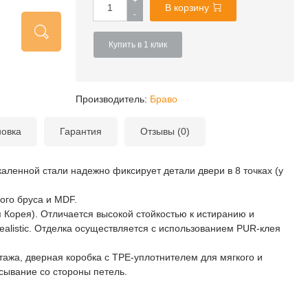
+
В корзину
-
Купить в 1 клик
Производитель:
Браво
новка
Гарантия
Отзывы (0)
каленной стали надежно фиксирует детали двери в 8 точках (у
ого бруса и MDF.
Корея). Отличается высокой стойкостью к истиранию и
listic. Отделка осуществляется с использованием PUR-клея
ажа, дверная коробка с TPE-уплотнителем для мягкого и
сывание со стороны петель.