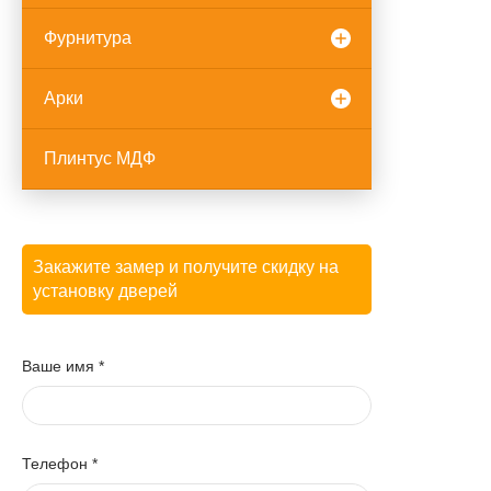
Фурнитура
Арки
Плинтус МДФ
Закажите замер и получите скидку на
установку дверей
Ваше имя
*
Телефон
*