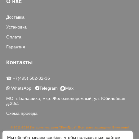
О нас
Доставка
Установка
Оплата
Гарантия
Контакты
☎ +7(495) 502-32-36
WhatsApp
Telegram
Max
МО, г. Балашиха, мкр. Железнодорожный, ул. Юбилейная,
д.28к1
Схема проезда
© 2011-2026 Интернет-магазин "Жел-Дорз". Все права защищены. Внимание!
Данный сайт носит исключительно информационный характер и не является
Мы обрабатываем cookies, чтобы пользоваться сайтом
публичной офертой, определяемой положениями части 2 статьи 437 ГК РФ.