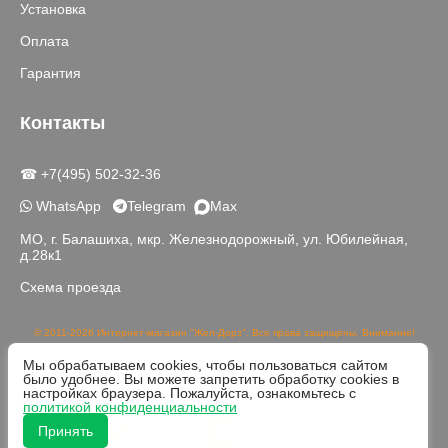
Установка
Оплата
Гарантия
Контакты
☎ +7(495) 502-32-36
WhatsApp
Telegram
Max
МО, г. Балашиха, мкр. Железнодорожный, ул. Юбилейная,
д.28к1
Схема проезда
© 2011-2026 Интернет-магазин "Жел-Дорз". Все права защищены. Внимание!
Данный сайт носит исключительно информационный характер и не является
Мы обрабатываем cookies, чтобы пользоваться сайтом
публичной офертой, определяемой положениями части 2 статьи 437 ГК РФ.
было удобнее. Вы можете запретить обработку cookies в
Реальный цвет товаров может отличаться от изображений на сайте в связи с
настройках браузера. Пожалуйста, ознакомьтесь с
различной цветопередачей устройств для просмотра.
политикой конфиденциальности
Принять