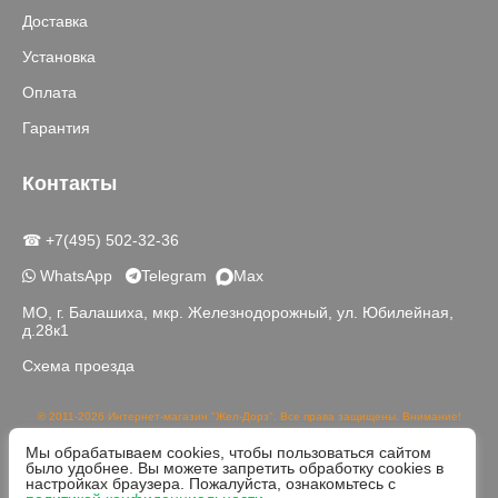
Доставка
Установка
Оплата
Гарантия
Контакты
☎ +7(495) 502-32-36
WhatsApp
Telegram
Max
МО, г. Балашиха, мкр. Железнодорожный, ул. Юбилейная,
д.28к1
Схема проезда
© 2011-2026 Интернет-магазин "Жел-Дорз". Все права защищены. Внимание!
Данный сайт носит исключительно информационный характер и не является
Мы обрабатываем cookies, чтобы пользоваться сайтом
публичной офертой, определяемой положениями части 2 статьи 437 ГК РФ.
было удобнее. Вы можете запретить обработку cookies в
Реальный цвет товаров может отличаться от изображений на сайте в связи с
настройках браузера. Пожалуйста, ознакомьтесь с
различной цветопередачей устройств для просмотра.